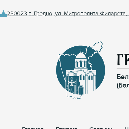
230023,г. Гродно, ул. Митрополита Филарета, 
Г
Бел
(Бе