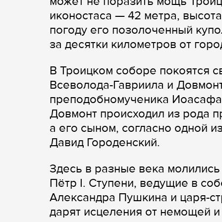
может не поразить мощь Троиц
иконостаса — 42 метра, высота
погоду его позолоченный куп
за десятки километров от горо
В Троицком соборе покоятся с
Всеволода-Гавриила и Довмон
преподобномученика Иоасафа С
Довмонт происходил из рода п
а его сыном, согласно одной 
Давид Городенский.
Здесь в разные века молились
Пётр I. Ступени, ведущие в со
Александра Пушкина и царя-стр
дарят исцеления от немощей и