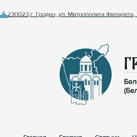
230023,г. Гродно, ул. Митрополита Филарета, 
Г
Бел
(Бе