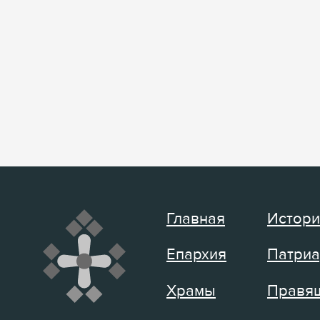
Главная
Истори
Епархия
Патриа
Храмы
Правящ