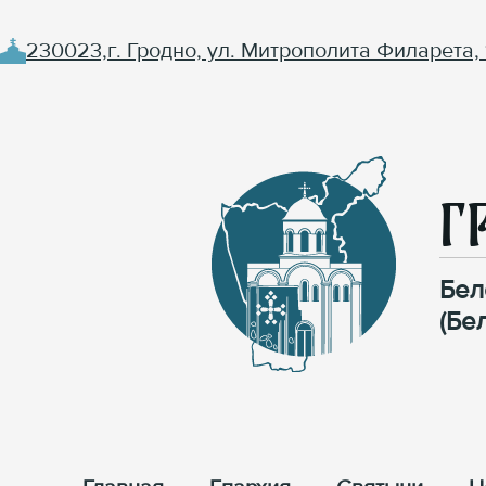
230023,г. Гродно, ул. Митрополита Филарета, 
Г
Бел
(Бе