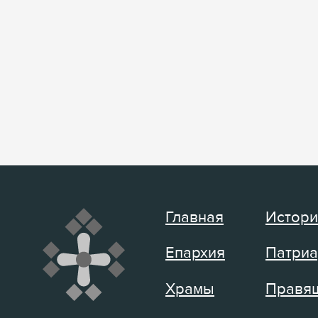
Главная
Истори
Епархия
Патриа
Храмы
Правящ