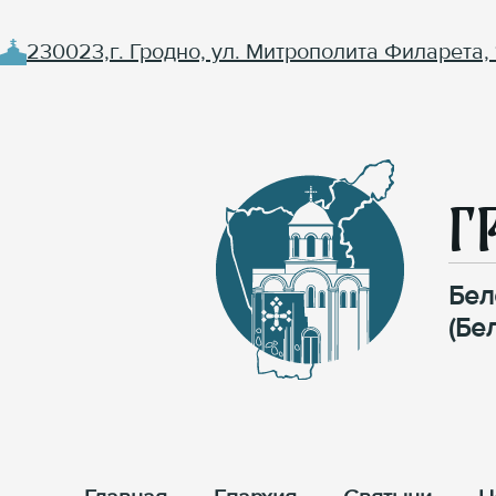
230023,г. Гродно, ул. Митрополита Филарета, 
Г
Бел
(Бе