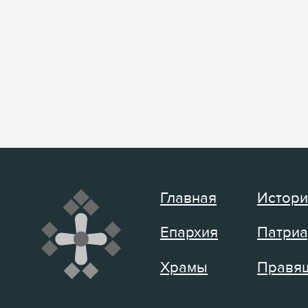
Главная
Истори
Епархия
Патриа
Храмы
Правящ