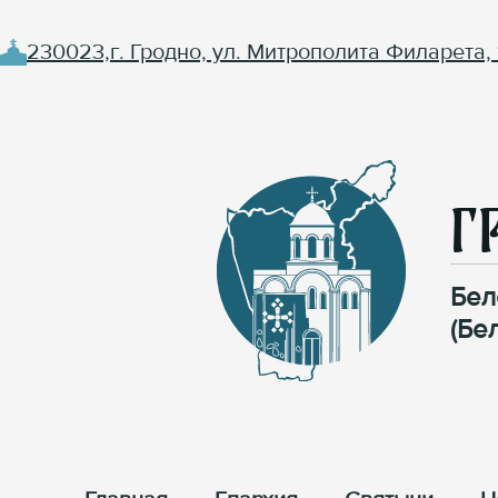
230023,г. Гродно, ул. Митрополита Филарета, 
Г
Бел
(Бе