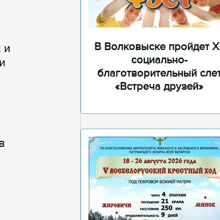
В Волковыске пройдет XI
 и
социально-
и
благотворительный сле
«Встреча друзей»
в