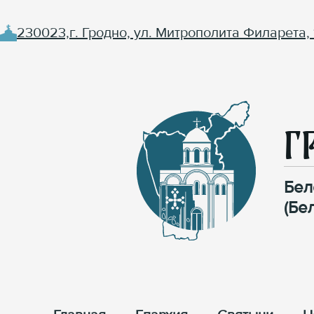
230023,г. Гродно, ул. Митрополита Филарета, 
Г
Бел
(Бе