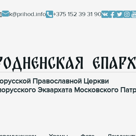
1
k@prihod.info
+375 152 39 31 90
родненская Епар
орусской Православной Церкви
лорусского Экзархата Московского Патр