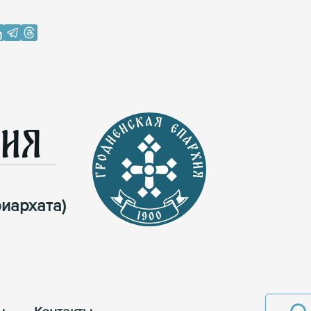
хия
иархата)