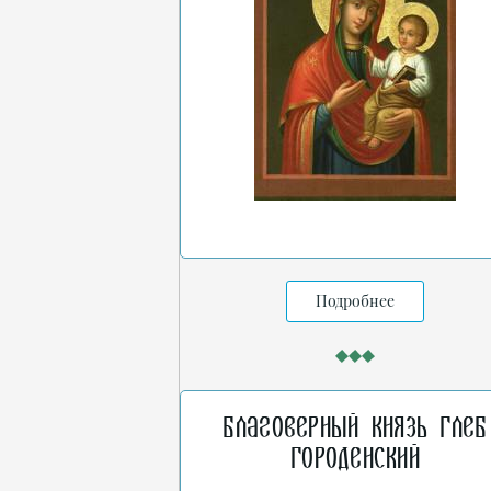
Подробнее
Благоверный князь Глеб
Городенский