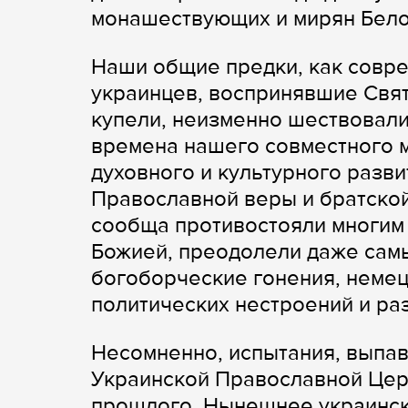
монашествующих и мирян Бело
Наши общие предки, как совре
украинцев, воспринявшие Свят
купели, неизменно шествовали 
времена нашего совместного м
духовного и культурного разв
Православной веры и братской
сообща противостояли многим
Божией, преодолели даже самы
богоборческие гонения, неме
политических нестроений и ра
Несомненно, испытания, выпа
Украинской Православной Цер
прошлого. Нынешнее украинск