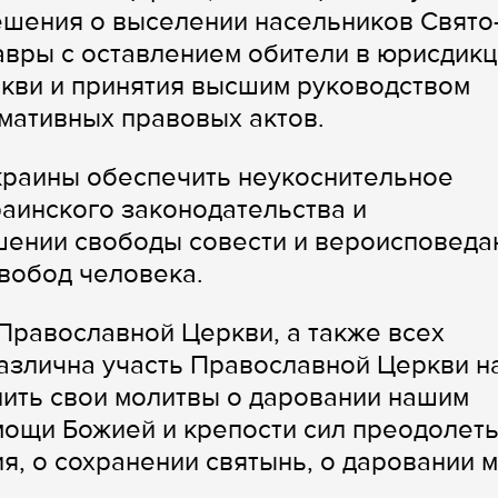
ешения о выселении насельников Свято
авры с оставлением обители в юрисдик
кви и принятия высшим руководством
мативных правовых актов.
краины обеспечить неукоснительное
аинского законодательства и
шении свободы совести и вероисповеда
вобод человека.
Православной Церкви, а также всех
азлична участь Православной Церкви н
лить свои молитвы о даровании нашим
мощи Божией и крепости сил преодолет
я, о сохранении святынь, о даровании 