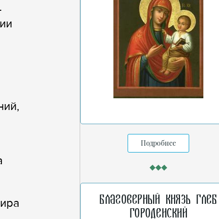
-
ции
ний,
Подробнее
а
ь
Благоверный князь Глеб
мира
Городенский