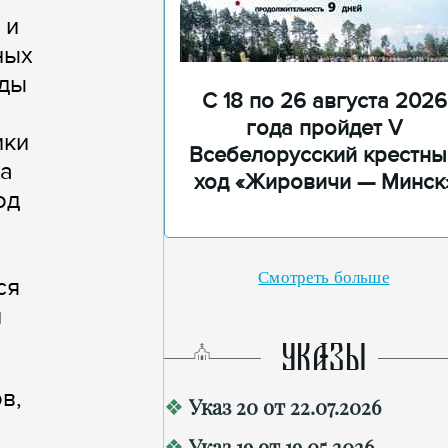
 и
ных
оды
С 18 по 26 августа 2026
года пройдет V
ики
Всебелорусский крестны
ма
ход «Жировичи — Минск
од
Смотреть больше
ся
и
УКАЗЫ
в,
Указ 20 от 22.07.2026
Указ 19 от 19.05.2026