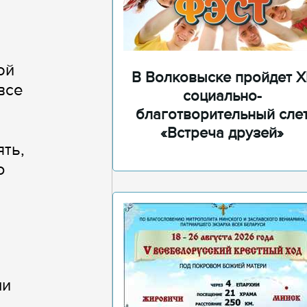
ой
В Волковыске пройдет XI
все
социально-
благотворительный сле
«Встреча друзей»
ть,
ю
ми