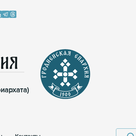
хия
иархата)