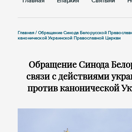
Главная
Епархия
Cвятыни
Н
Главная / Обращение Синода Белорусской Православн
канонической Украинской Православной Церкви
Обращение Синода Бело
связи с действиями укр
против канонической У