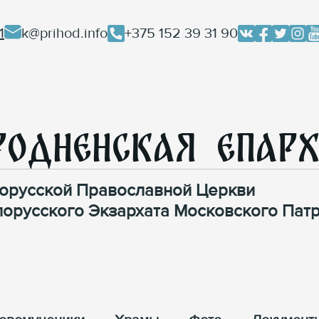
1
k@prihod.info
+375 152 39 31 90
родненская Епар
орусской Православной Церкви
лорусского Экзархата Московского Патр