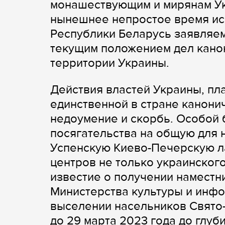
монашествующим и мирянам Ук
нынешнее непростое время ис
Республики Беларусь заявляе
текущим положением дел кано
территории Украины.
Действия властей Украины, п
единственной в стране канон
недоумение и скорбь. Особой
посягательства на общую для 
Успенскую Киево-Печерскую л
центров не только украинского
известие о получении наместн
Министерства культуры и инф
выселении насельников Свято
до 29 марта 2023 года до глуб