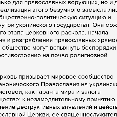
лько для православных верующих, но и 
Реализация этого безумного замысла л
общественно-политическую ситуацию и
утри украинского государства. Она мо
го этапа церковного раскола, начала
ия и разграбления православных храмо
в обществе могут вспыхнуть беспорядки
ротивостояние на почве религиозной
рковь призывает мировое сообщество
канонического Православия на украинск
стовой, как гаранта мира и залога
ществе; к незамедлительному принятию
ение деструктивных заявлений и дейст
ославной Церкви, ее священнослужите