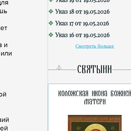
для
ишь
Указ 18 от 19.05.2026
Указ 17 от 19.05.2026
жет
Указ 16 от 19.05.2026
в и
Смотреть больше
 или
СВЯТЫНИ
Коложская икона Божие
ой
Матери
вий
лей