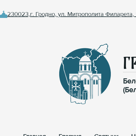
230023,г. Гродно, ул. Митрополита Филарета, 
Г
Бел
(Бе