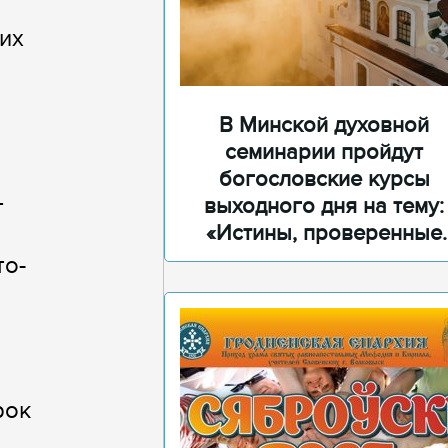
их
В Минской духовной
семинарии пройдут
богословские курсы
т
выходного дня на тему:
«Истины, проверенные
временем»
то-
рок