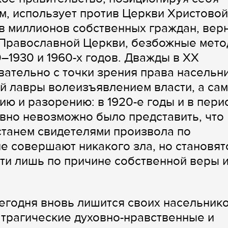
м, использует против Церкви Христовой
тив миллионов собственных граждан, вер
 Православной Церкви, безбожные мет
–1930 и 1960-х годов. Дважды в XX
ательно с точки зрения права насельн
й лавры волеизъявлением власти, а са
ю и разорению: в 1920-е годы и в пери
вно невозможно было представить, что
 станем свидетелями произвола по
е совершают никакого зла, но становят
ти лишь по причине собственной веры 
егодня вновь лишится своих насельнико
й трагические духовно-нравственные и