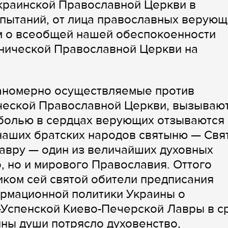
раинской Православной Церкви в
пытаний, от лица православных верующ
м о всеобщей нашей обеспокоенности
нической Православной Церкви на
ланомерно осуществляемые против
ической Православной Церкви, вызываю
 болью в сердцах верующих отзываются
наших братских народов святыню — Свя
авру — один из величайших духовных
, но и мирового Православия. Оттого
иком сей святой обители предписания
ормационной политики Украины о
-Успенской Киево-Печерской Лавры в с
ины души потрясло духовенство,