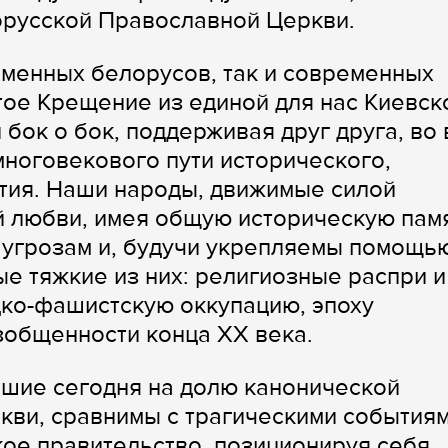
русской Православной Церкви.
менных белорусов, так и современных
ое Крещение из единой для нас Киевск
бок о бок, поддерживая друг друга, во 
ноговекового пути исторического,
ития. Наши народы, движимые силой
 любви, имея общую историческую памя
 угрозам и, будучи укрепляемы помощь
е тяжкие из них: религиозные распри и
цко-фашистскую оккупацию, эпоху
зобщенности конца XX века.
вшие сегодня на долю канонической
кви, сравнимы с трагическими события
ое правительство, позиционируя себя