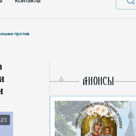
ы
Контакты
енными против
в
и
AНОНСЫ
и
023