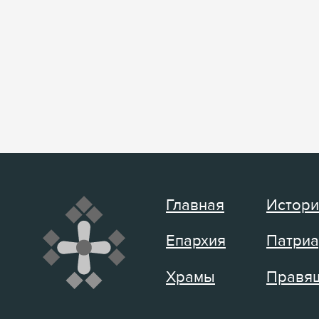
Главная
Истори
Епархия
Патриа
Храмы
Правящ