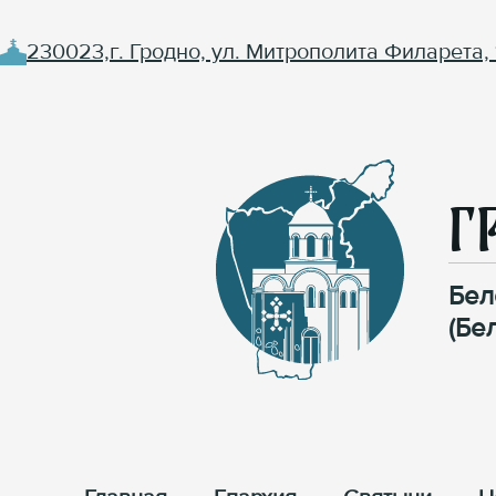
230023,г. Гродно, ул. Митрополита Филарета, 
Г
Бел
(Бе