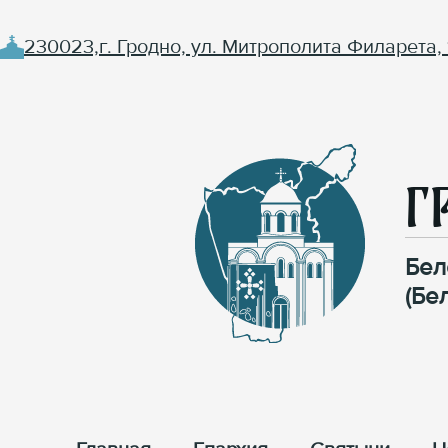
230023,г. Гродно, ул. Митрополита Филарета, 
Г
Бел
(Бе