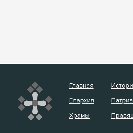
Главная
Истори
Епархия
Патриа
Храмы
Правящ