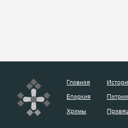
Главная
Истори
Епархия
Патриа
Храмы
Правящ