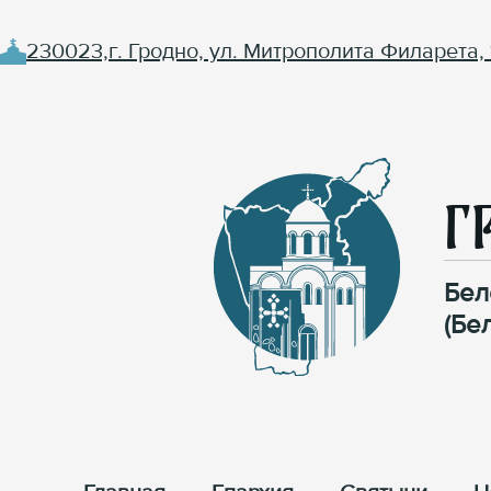
230023,г. Гродно, ул. Митрополита Филарета, 
Г
Бел
(Бе