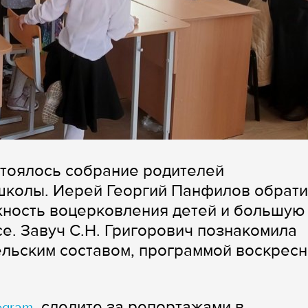
остоялось собрание родителей
школы. Иерей Георгий Панфилов обрат
жность воцерковления детей и большую
е. Завуч С.Н. Григорович познакомила
ельским составом, программой воскрес
, следите за репортажами в
egram