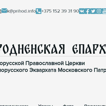
1
k@prihod.info
+375 152 39 31 90
родненская Епар
орусской Православной Церкви
лорусского Экзархата Московского Патр