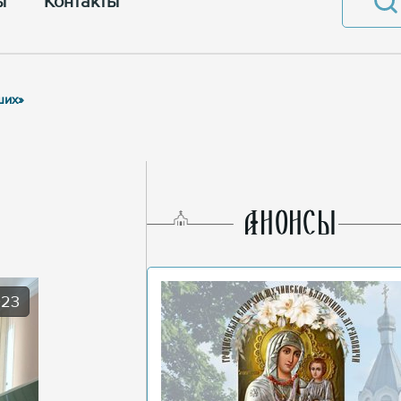
ы
Контакты
ших»
AНОНСЫ
023