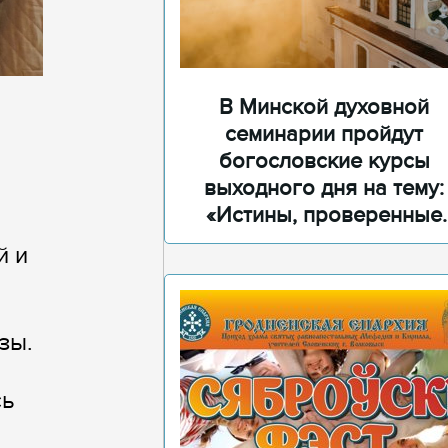
В Минской духовной
семинарии пройдут
богословские курсы
выходного дня на тему:
«Истины, проверенные
временем»
й и
зы.
сь