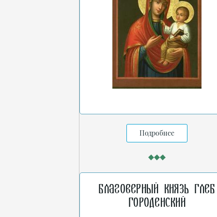
Подробнее
Благоверный князь Глеб
Городенский