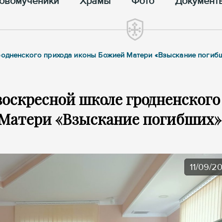
овомученики
Храмы
Фото
Документ
гродненского прихода иконы Божией Матери «Взыскание погиб
воскресной школе гродненского
 Матери «Взыскание погибших»
11/09/2