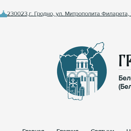
230023,г. Гродно, ул. Митрополита Филарета, 
Г
Бел
(Бе