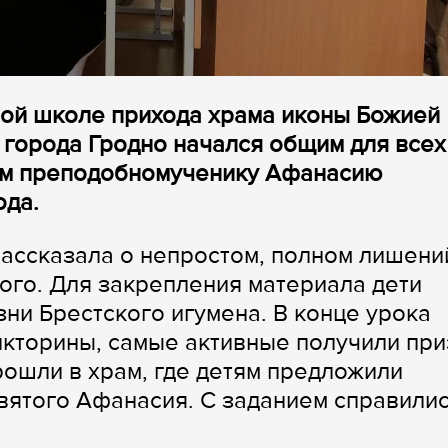
ной школе прихода храма иконы Божией
города Гродно начался общим для всех
ым преподобномученику Афанасию
ода.
ассказала о непростом, полном лишени
того. Для закрепления материала дети
ни Брестского игумена. В конце урока
икторины, самые активные получили при
рошли в храм, где детям предложили
святого Афанасия. С заданием справили