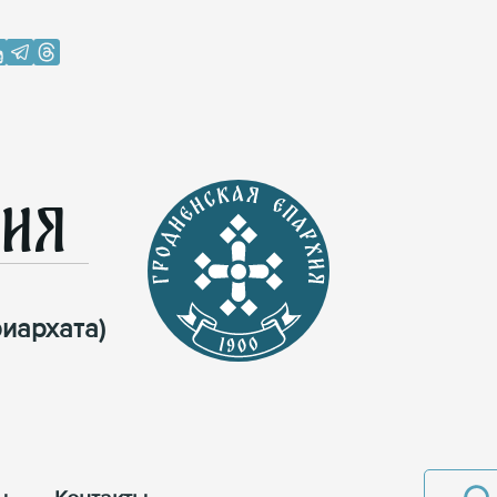
хия
иархата)