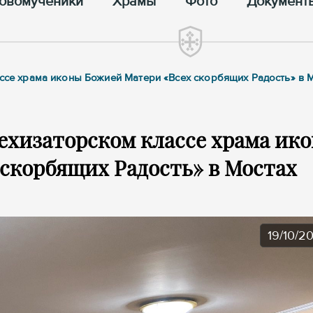
овомученики
Храмы
Фото
Документ
ассе храма иконы Божией Матери «Всех скорбящих Радость» в 
техизаторском классе храма ик
скорбящих Радость» в Мостах
19/10/2