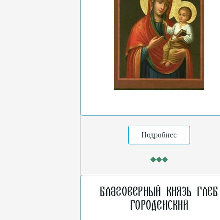
Подробнее
Благоверный князь Глеб
Городенский