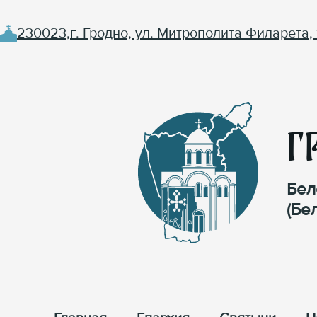
230023,г. Гродно, ул. Митрополита Филарета, 
Г
Бел
(Бе