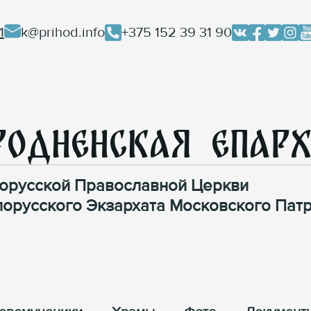
1
k@prihod.info
+375 152 39 31 90
родненская Епар
орусской Православной Церкви
лорусского Экзархата Московского Патр