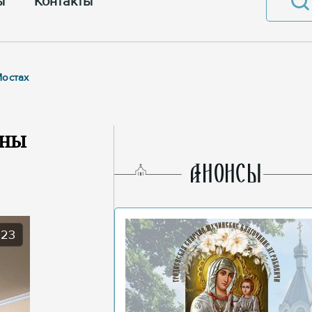
ы
Контакты
Мостах
оны
AНОНСЫ
023