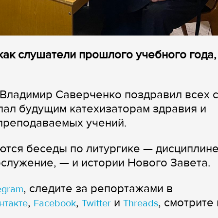
как слушатели прошлого учебного года,
 Владимир Саверченко поздравил всех 
лал будущим катехизаторам здравия и
преподаваемых учений.
ются беседы по литургике — дисциплине
лужение, — и истории Нового Завета.
, следите за репортажами в
egram
,
,
и
, смотрите 
нтакте
Facebook
Twitter
Threads