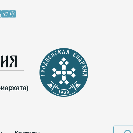
хия
иархата)