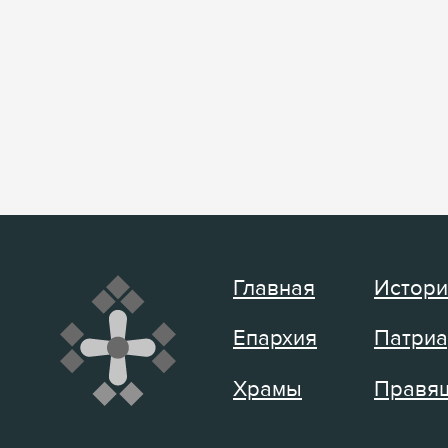
Главная
Истори
Епархия
Патриа
Храмы
Правящ