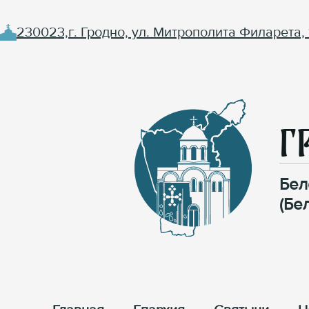
230023,г. Гродно, ул. Митрополита Филарета, 
Г
Бел
(Бе