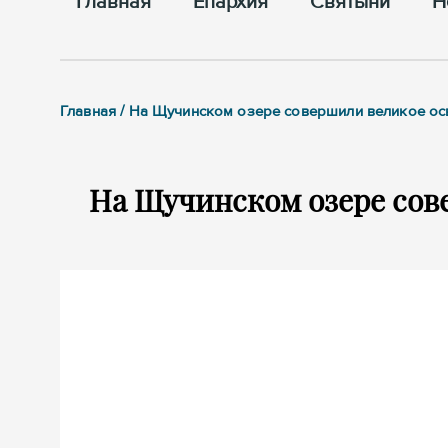
Главная
Епархия
Cвятыни
Н
Главная / На Щучинском озере совершили великое о
На Щучинском озере сов