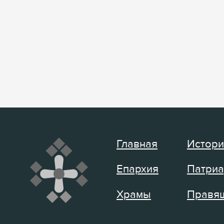
Главная
Истори
Епархия
Патриа
Храмы
Правящ