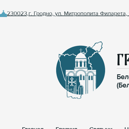
230023,г. Гродно, ул. Митрополита Филарета, 
Г
Бел
(Бе