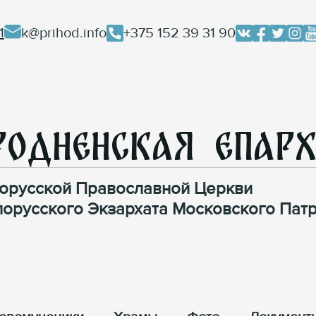
1
k@prihod.info
+375 152 39 31 90
родненская Епар
орусской Православной Церкви
лорусского Экзархата Московского Патр