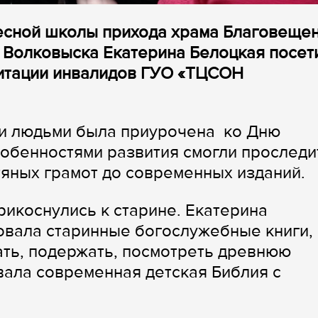
ресной школы прихода храма Благовеще
 Волковыска Екатерина Белоцкая посет
итации инвалидов ГУО «ТЦСОН
и людьми была приурочена ко Дню
собенностями развития смогли проследи
тяных грамот до современных изданий.
рикоснулись к старине. Екатерина
вала старинные богослужебные книги,
ать, подержать, посмотреть древнюю
ала современная детская Библия с