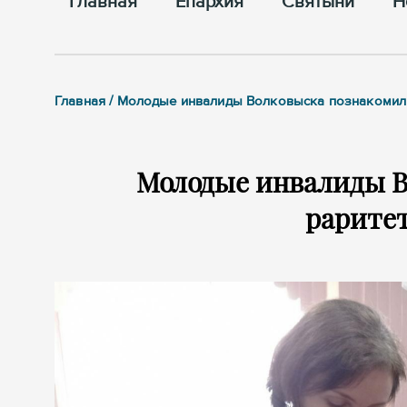
Главная
Епархия
Cвятыни
Н
Главная / Молодые инвалиды Волковыска познакомил
Молодые инвалиды В
рарите