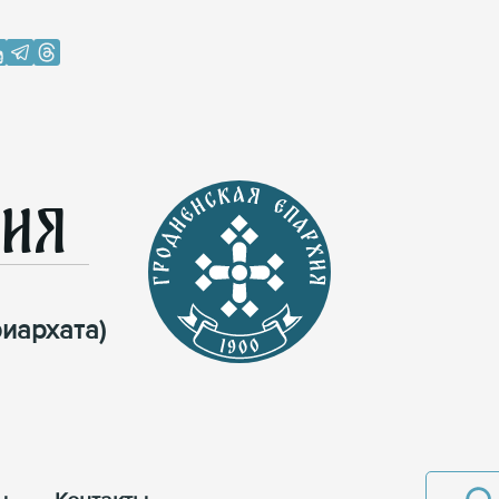
хия
иархата)