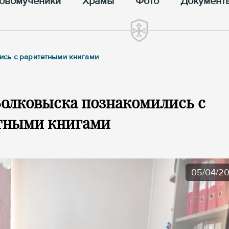
овомученики
Храмы
Фото
Документ
ись с раритетными книгами
олковыска познакомились с
тными книгами
05/04/2