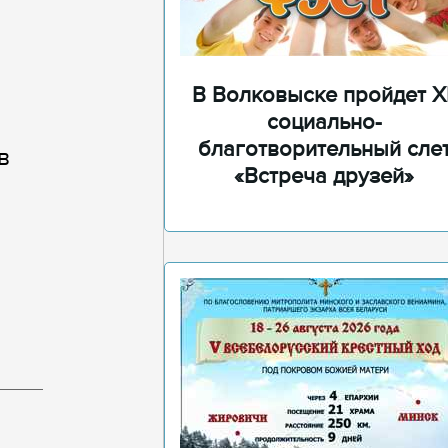
В Волковыске пройдет XI
социально-
благотворительный сле
в
«Встреча друзей»