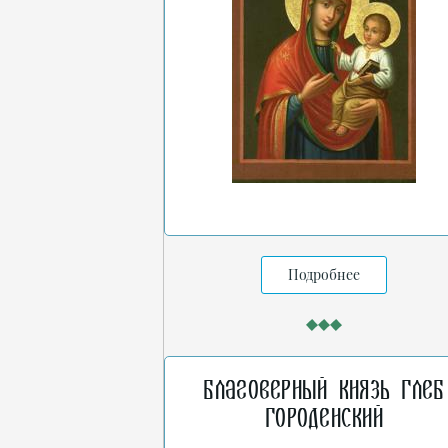
Подробнее
Благоверный князь Глеб
Городенский