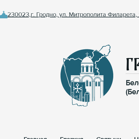
230023,г. Гродно, ул. Митрополита Филарета, 
Г
Бел
(Бе