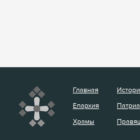
Главная
Истори
Епархия
Патриа
Храмы
Правящ