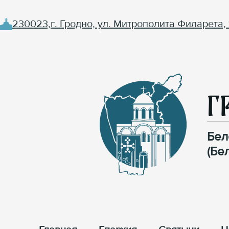
230023,г. Гродно, ул. Митрополита Филарета, 
Г
Бел
(Бе