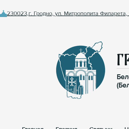
230023,г. Гродно, ул. Митрополита Филарета, 
Г
Бел
(Бе