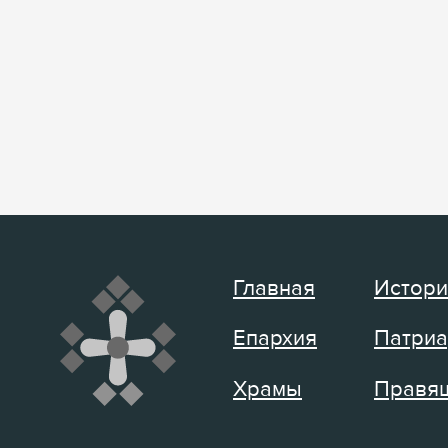
Главная
Истори
Епархия
Патриа
Храмы
Правящ