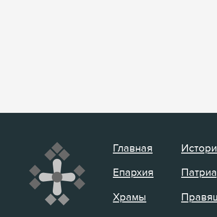
Главная
Истори
Епархия
Патриа
Храмы
Правящ