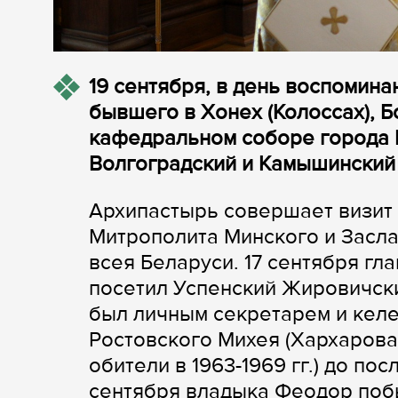
19 сентября, в день воспомина
бывшего в Хонех (Колоссах), 
кафедральном соборе города 
Волгоградский и Камышинский
Архипастырь совершает визит
Митрополита Минского и Засл
всея Беларуси. 17 сентября гл
посетил Успенский Жировичск
был личным секретарем и кел
Ростовского Михея (Хархарова
обители в 1963-1969 гг.) до по
сентября владыка Феодор поб