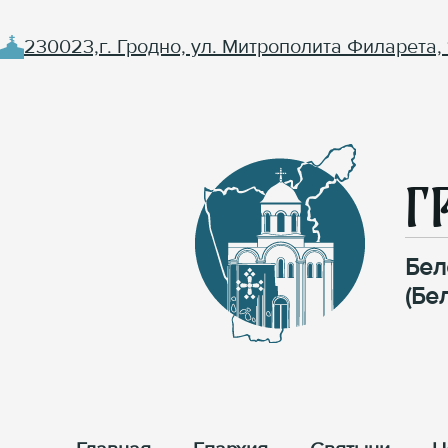
230023,г. Гродно, ул. Митрополита Филарета, 
Г
Бел
(Бе