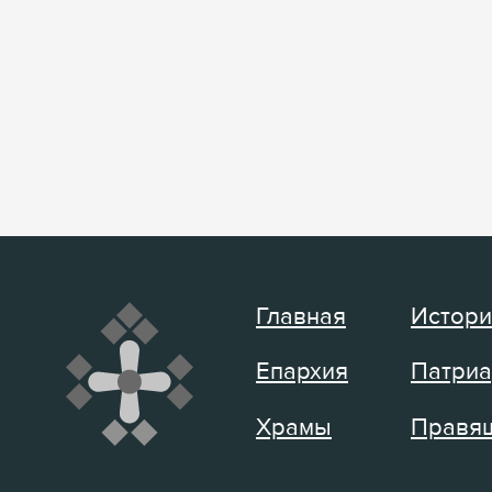
Главная
Истори
Епархия
Патриа
Храмы
Правящ