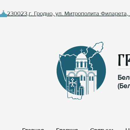
230023,г. Гродно, ул. Митрополита Филарета, 
Г
Бел
(Бе