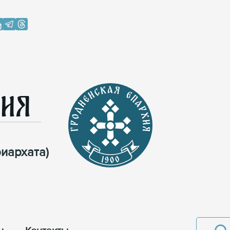
хия
иархата)