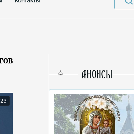
ы
Контакты
тов
AНОНСЫ
023