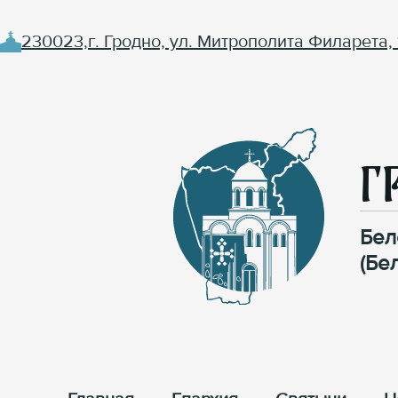
230023,г. Гродно, ул. Митрополита Филарета, 
Г
Бел
(Бе