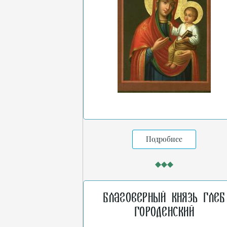
Подробнее
Благоверный князь Глеб
Городенский