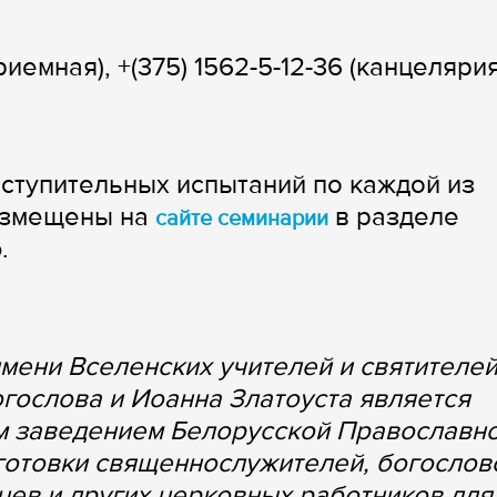
риемная), +(375) 1562-5-12-36 (канцелярия
ступительных испытаний по каждой из
азмещены на
в разделе
сайте семинарии
.
мени Вселенских учителей и святителе
огослова и Иоанна Златоуста является
м заведением Белорусской Православн
готовки священнослужителей, богослов
цев и других церковных работников для