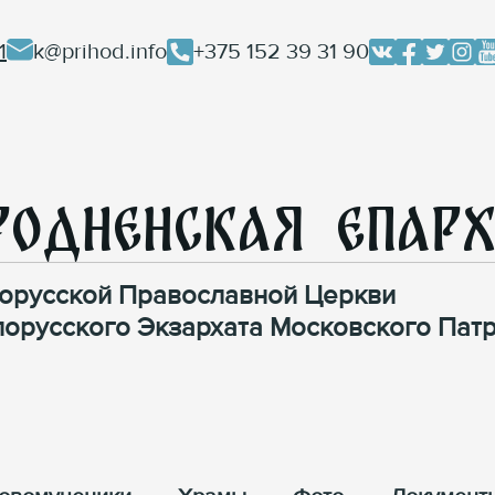
1
k@prihod.info
+375 152 39 31 90
родненская Епар
орусской Православной Церкви
лорусского Экзархата Московского Патр