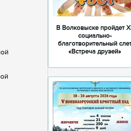
В Волковыске пройдет XI
социально-
благотворительный сле
«Встреча друзей»
ной
ной