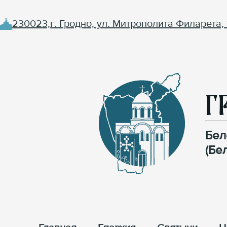
230023,г. Гродно, ул. Митрополита Филарета, 
Г
Бел
(Бе