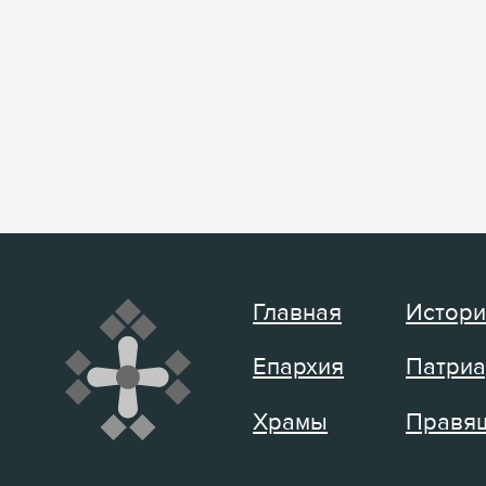
Главная
Истори
Епархия
Патриа
Храмы
Правящ