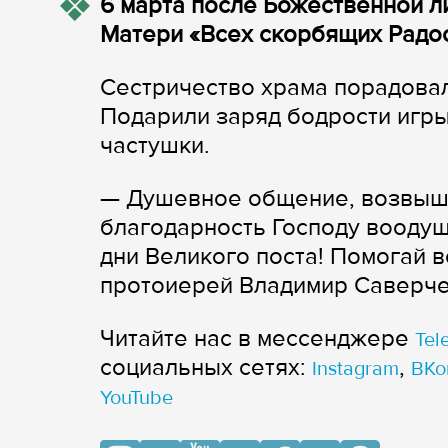
6 марта после Божественной л
Матери «Всех скорбящих Радос
Сестричество храма порадова
Подарили заряд бодрости игры
частушки.
— Душевное общение, возвыше
благодарность Господу воодуш
дни Великого поста! Помогай в
протоиерей Владимир Саверче
Читайте нас в мессенджере
Tel
cоциальных сетях:
,
Instagram
ВКо
YouTube