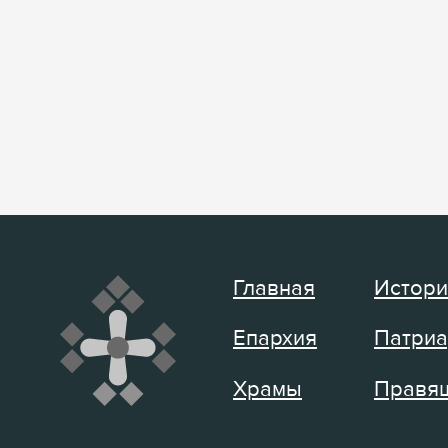
Главная
Истори
Епархия
Патриа
Храмы
Правящ