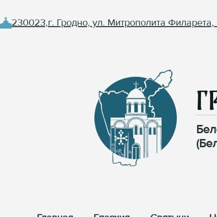
230023,г. Гродно, ул. Митрополита Филарета, 
Г
Бел
(Бе