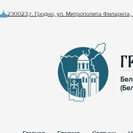
230023,г. Гродно, ул. Митрополита Филарета, 
Г
Бел
(Бе