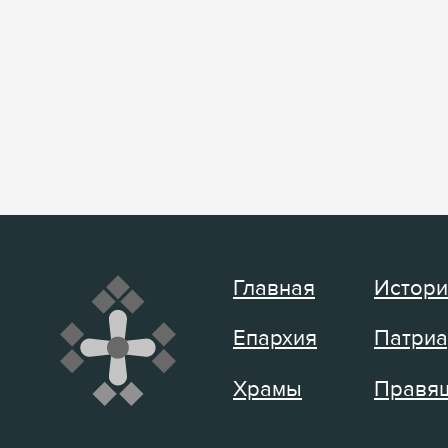
Главная
Истори
Епархия
Патриа
Храмы
Правящ