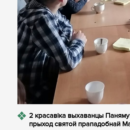
2 красавіка выхаванцы Панямун
прыход святой прападобнай М