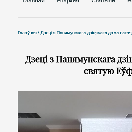
Главная
Епархия
Cвятыни
Н
Галоўная / Дзеці з Панямунскага дзіцячага дома пагл
Дзеці з Панямунскага дзі
святую Еў