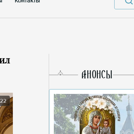
ы
Контакты
шил
AНОНСЫ
022