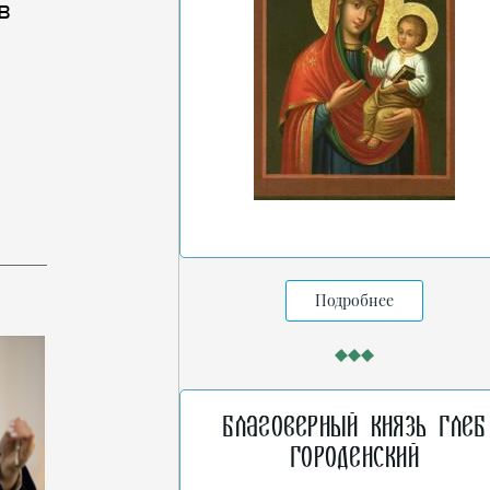
в
Подробнее
Благоверный князь Глеб
Городенский