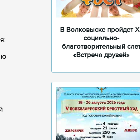
В Волковыске пройдет XI
социально-
я:
благотворительный сле
«Встреча друзей»
ию
й