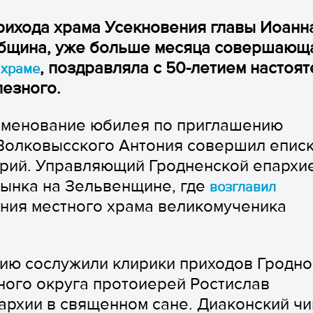
прихода храма Усекновения главы Иоанн
община, уже больше месяца совершающ
, поздравляла с 50-летием настоят
 храме
езного.
аменование юбилея по приглашению
 Волковысского Антония совершил епис
рий. Управляющий Гродненской епархи
лынка на Зельвенщине, где
возглавил
ния местного храма великомученика
ию сослужили клирики приходов Гродно
ного округа протоиерей Ростислав
пархии в священном сане. Диаконский чи