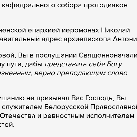
о кафедрального собора протодиакон
енской епархией иеромонах Николай
равительный адрес архиепископа Антони
овой, Вы в послушании Священноначал
му пути, дабы
представить себя Богу
изненным, верно преподающим слово
ушанию не призывал Вас Господь, Вы
м служителем Белорусской Православно
 Отечества и ревностным исполнителем
тей.