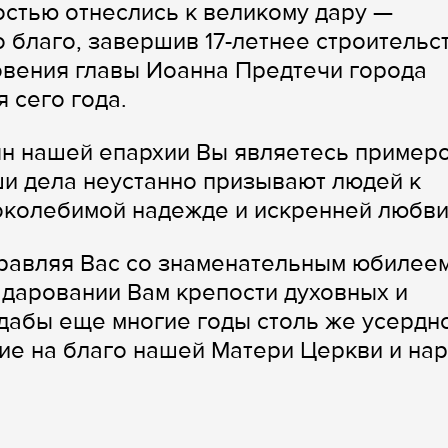
остью отнеслись к великому дару —
 благо, завершив 17-летнее строительс
овения главы Иоанна Предтечи города
 сего года.
ян нашей епархии Вы являетесь пример
аши дела неустанно призывают людей к
околебимой надежде и искренней любви
равляя Вас со знаменательным юбилеем
 даровании Вам крепости духовных и
 дабы еще многие годы столь же усердн
ие на благо нашей Матери Церкви и на