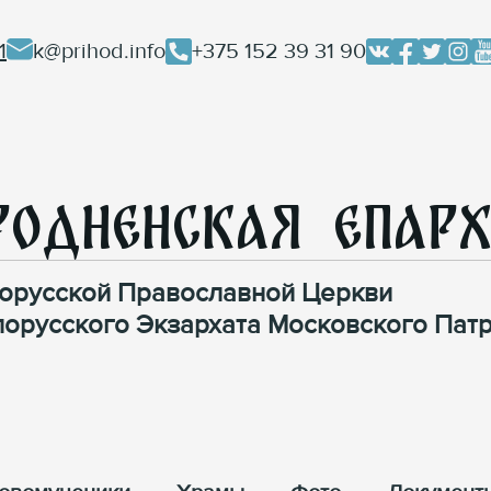
1
k@prihod.info
+375 152 39 31 90
родненская Епар
орусской Православной Церкви
лорусского Экзархата Московского Патр