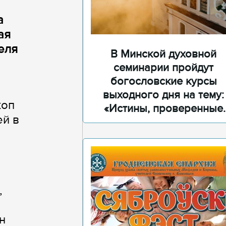
а
ая
еля
В Минской духовной
семинарии пройдут
богословские курсы
выходного дня на тему:
коп
«Истины, проверенные
ей в
временем»
,
н