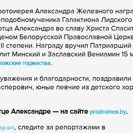
ротоиерея Александра Железного нагр
подобномученика Галактиона Лидского 
отца Александра во славу Христа Спаси
рденом Белорусской Православной Церк
II степени. Награду вручил Патриарший
лит Минский и Заславский Вениамин 15 
.
ложские торжества
уважения и благодарности, поздравили
асперович, юные певчие из детского хор
тце Александре — на сайте
.
prodromos.by
, следите за репортажами в
egram