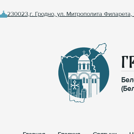
230023,г. Гродно, ул. Митрополита Филарета, 
Г
Бел
(Бе