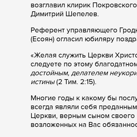
возглавил клирик Покровског
Димитрий Шепелев.
Референт управляющего Гродн
(Есоян) огласил юбиляру позд
«Желая служить Церкви Христ
следуете по этому благодатно
достойным, делателем неукор
истины
(2 Тим. 2:15).
Многие годы к какому бы посл
всегда являли себя преданны
Церкви, верным сыном своего
возложенных на Вас обязаннос