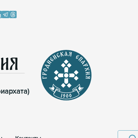
хия
иархата)