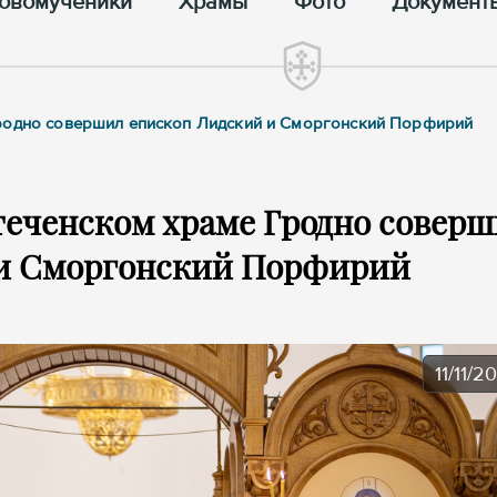
овомученики
Храмы
Фото
Документ
Гродно совершил епископ Лидский и Сморгонский Порфирий
еченском храме Гродно совер
 и Сморгонский Порфирий
11/11/2