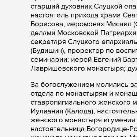
старший духовник Слуцкой епа
настоятель прихода храма Св
Борисова; иеромонах Мисаил 
делами Московской Патриархии;
секретаря Слуцкого епархиал
(Будишин), проректор по восп
семинарии; иерей Евгений Бар
Лавришевского монастыря; ду
За богослужением молились з
отдела по монастырям и монаш
ставропигиального женского 
Иулиания (Каледа), настоятел
женского монастыря игумения 
настоятельница Богородице-Р