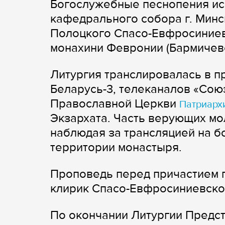
Богослужебные песнопения ис
кафедрального собора г. Минск
Полоцкого Спасо-Евфросиниев
монахини Февронии (Бармичево
Литургия транслировалась в п
Беларусь-3, телеканалов «Союз
Православной Церкви
Патриархи
Экзархата. Часть верующих м
наблюдая за трансляцией на б
территории монастыря.
Проповедь перед причастием 
клирик Спасо-Евфросиниевско
По окончании Литургии Предс