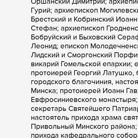
Оршанский Димитрий; архиепи
Гурий; архиепископ Могилевск
Брестский и Кобринский Иоанн
Стефан; архиепископ Гродненс
Бобруйский и Быховский Сера
Леонид; епископ Молодечненск
Лидский и Сморгонский Порфи
викарий Гомельской епархии; 
протоиерей Георгий Латушко, 
городского благочиния, насто
Минска; протоиерей Иоанн Гав
Евфросиниевского монастыря; 
секретарь Святейшего Патриа
настоятель прихода храма свя
Привольный Минского района;
прихода кафедрального собор