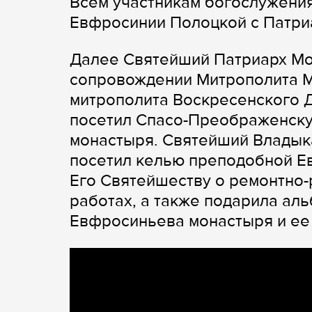
Всем участникам богослужени
Евфросинии Полоцкой с Патри
Далее Святейший Патриарх Мос
сопровождении Митрополита М
митрополита Воскресенского Д
посетил Спасо-Преображенск
монастыря. Святейший Владыка
посетил келью преподобной Е
Его Святейшеству о ремонтно-
работах, а также подарила а
Евфросиньева монастыря и ее 