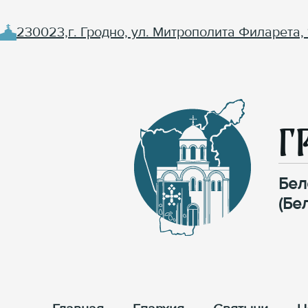
230023,г. Гродно, ул. Митрополита Филарета, 
Г
Бел
(Бе