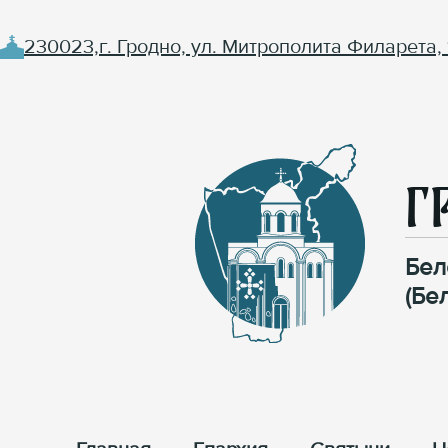
230023,г. Гродно, ул. Митрополита Филарета, 
Г
Бел
(Бе