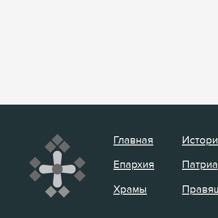
Главная
Истори
Епархия
Патриа
Храмы
Правящ