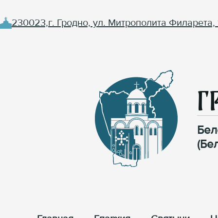
230023,г. Гродно, ул. Митрополита Филарета, 
Г
Бел
(Бе