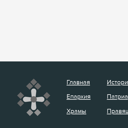
Главная
Истори
Епархия
Патриа
Храмы
Правящ