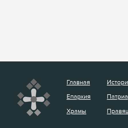
Главная
Истори
Епархия
Патриа
Храмы
Правящ