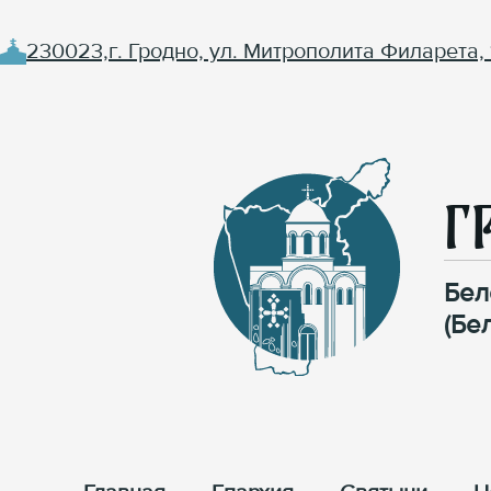
230023,г. Гродно, ул. Митрополита Филарета, 
Г
Бел
(Бе