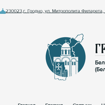
230023,г. Гродно, ул. Митрополита Филарета, 
Г
Бел
(Бе