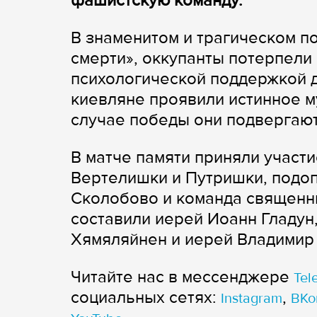
фашистскую команду.
В знаменитом и трагическом п
смерти», оккупанты потерпели
психологической поддержкой д
киевляне проявили истинное му
случае победы они подвергаю
В матче памяти приняли участ
Вертелишки и Путришки, подо
Сколобово и команда священн
составили иерей Иоанн Гладун
Хямяляйнен и иерей Владимир
Читайте нас в мессенджере
Tel
cоциальных сетях:
,
Instagram
ВКо