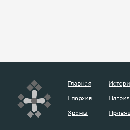
Главная
Истори
Епархия
Патриа
Храмы
Правящ