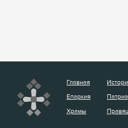
Главная
Истори
Епархия
Патриа
Храмы
Правящ