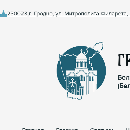
230023,г. Гродно, ул. Митрополита Филарета, 
Г
Бел
(Бе