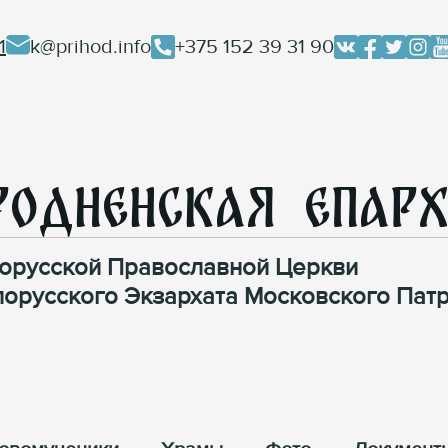
1
k@prihod.info
+375 152 39 31 90
родненская Епар
орусской Православной Церкви
лорусского Экзархата Московского Патр