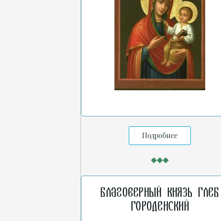
Подробнее
Благоверный князь Глеб
Городенский