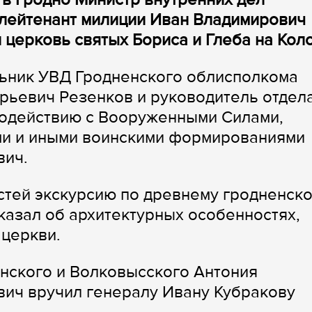
-лейтенант милиции Иван Владимирович
 церковь святых Бориса и Глеба на Кол
ьник УВД Гродненского облисполкома
рьевич Резенков и руководитель отдел
модействию с Вооруженными Силами,
и и иными воинскими формированиями
вич.
стей экскурсию по древнему гродненск
казал об архитектурных особенностях,
 церкви.
нского и Волковысского Антония
вич вручил генералу Ивану Кубракову