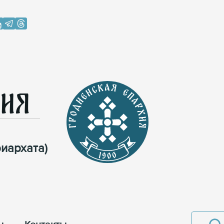
хия
иархата)