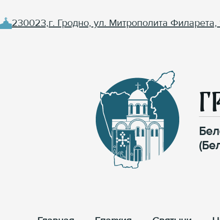
230023,г. Гродно, ул. Митрополита Филарета, 
Г
Бел
(Бе