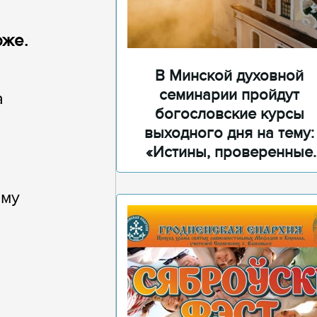
оже.
В Минской духовной
семинарии пройдут
а
богословские курсы
выходного дня на тему:
«Истины, проверенные
временем»
ому