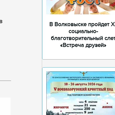
в
В Волковыске пройдет XI
социально-
благотворительный сле
«Встреча друзей»