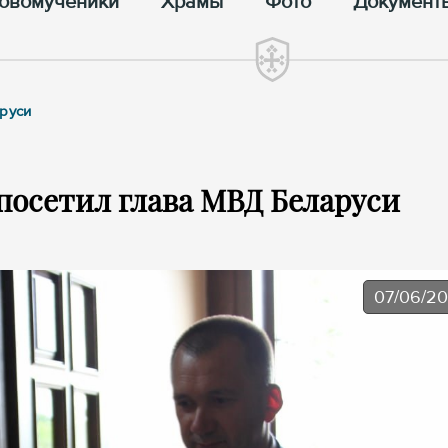
овомученики
Храмы
Фото
Документ
аруси
посетил глава МВД Беларуси
07/06/2