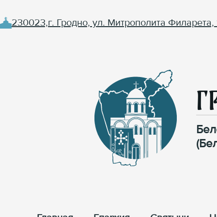
230023,г. Гродно, ул. Митрополита Филарета, 
Г
Бел
(Бе