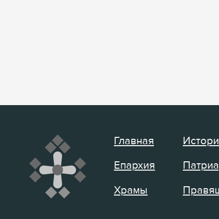
Главная
Истори
Епархия
Патриа
Храмы
Правящ