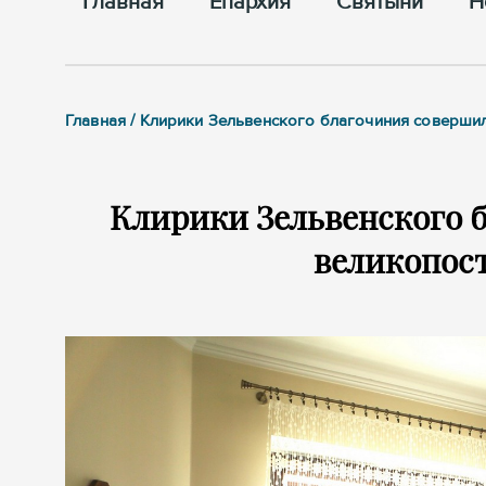
Главная
Епархия
Cвятыни
Н
Главная / Клирики Зельвенского благочиния соверши
Клирики Зельвенского 
великопос