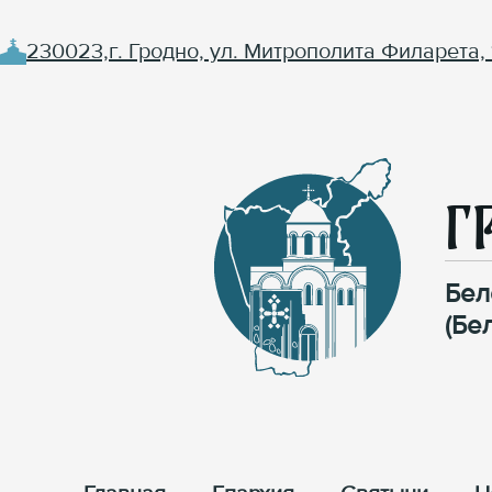
230023,г. Гродно, ул. Митрополита Филарета, 
Г
Бел
(Бе