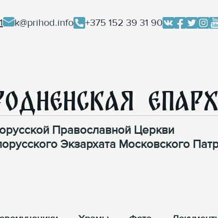
1
k@prihod.info
+375 152 39 31 90
родненская Епар
орусской Православной Церкви
лорусского Экзархата Московского Патр