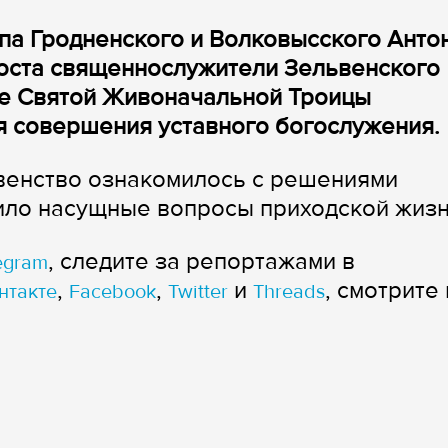
па Гродненского и Волковысского Анто
поста священнослужители Зельвенского
ме Святой Живоначальной Троицы
я совершения уставного богослужения.
венство ознакомилось с решениями
ило насущные вопросы приходской жизн
, следите за репортажами в
egram
,
,
и
, смотрите 
нтакте
Facebook
Twitter
Threads