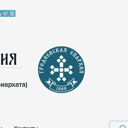
хия
иархата)