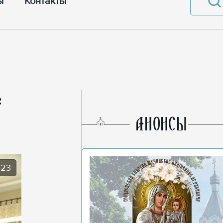
ы
Контакты
е
AНОНСЫ
023