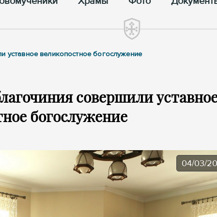
овомученики
Храмы
Фото
Документ
ли уставное великопостное богослужение
благочиния совершили уставно
тное богослужение
04/03/2