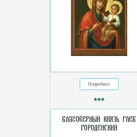
Подробнее
Благоверный князь Глеб
Городенский