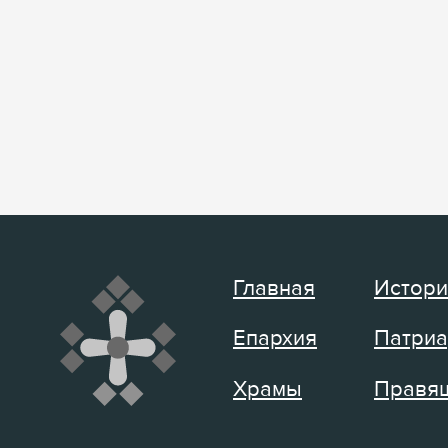
Главная
Истори
Епархия
Патриа
Храмы
Правящ