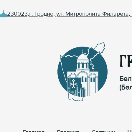
230023,г. Гродно, ул. Митрополита Филарета, 
Г
Бел
(Бе