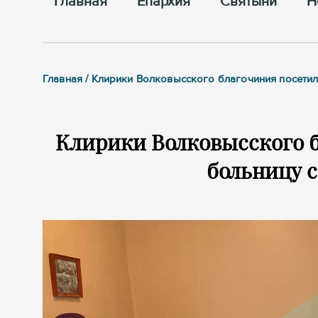
Главная
Епархия
Cвятыни
Н
Главная / Клирики Волковысского благочиния посети
Клирики Волковысского 
больницу с