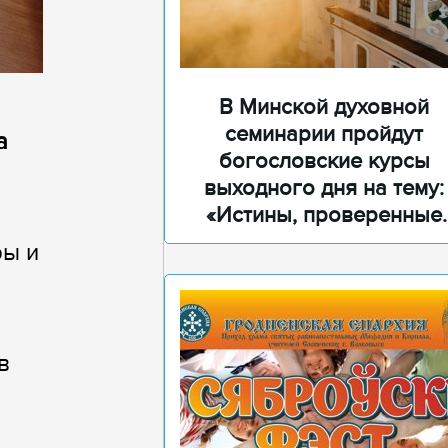
В Минской духовной
семинарии пройдут
а
богословские курсы
выходного дня на тему:
«Истины, проверенные
временем»
ры и
в