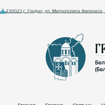
230023,г. Гродно, ул. Митрополита Филарета, 
Г
Бел
(Бе