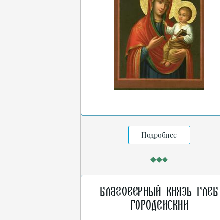
Подробнее
Благоверный князь Глеб
Городенский