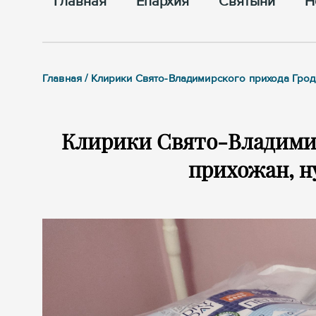
Главная
Епархия
Cвятыни
Н
Главная / Клирики Свято-Владимирского прихода Грод
Клирики Свято-Владимир
прихожан, н