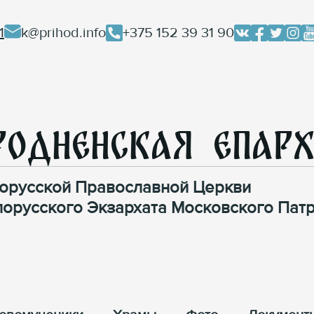
1
k@prihod.info
+375 152 39 31 90
родненская Епар
орусской Православной Церкви
лорусского Экзархата Московского Патр