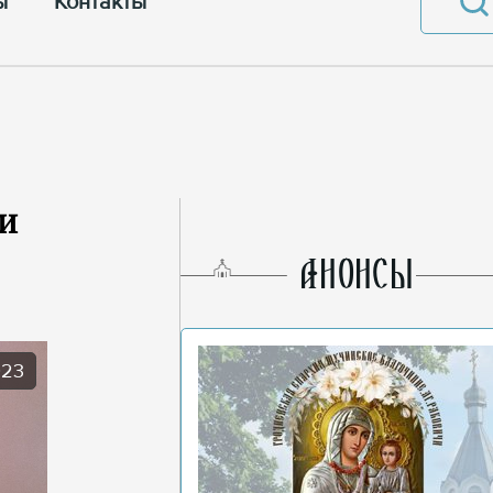
ы
Контакты
и
AНОНСЫ
023