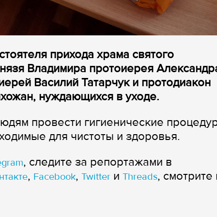
стоятеля прихода храма святого
князя Владимира протоиерея Александр
иерей Василий Татарчук и протодиакон
хожан, нуждающихся в уходе.
юдям провести гигиенические процеду
бходимые для чистоты и здоровья.
, следите за репортажами в
egram
,
,
и
, смотрите 
нтакте
Facebook
Twitter
Threads