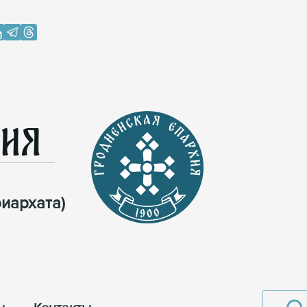
хия
иархата)