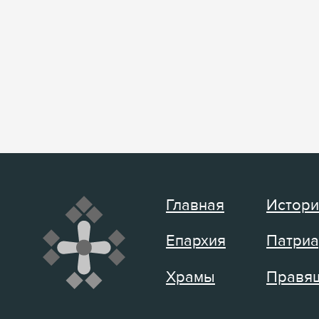
Главная
Истори
Епархия
Патриа
Храмы
Правящ