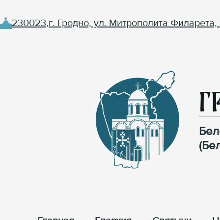
230023,г. Гродно, ул. Митрополита Филарета, 
Г
Бел
(Бе