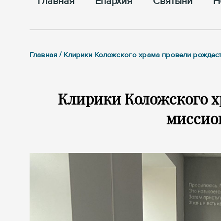
Главная
Епархия
Cвятыни
Н
Главная / Клирики Коложского храма провели рожде
Клирики Коложского х
миссио