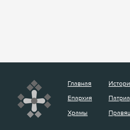
Главная
Истори
Епархия
Патриа
Храмы
Правящ