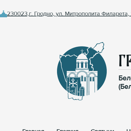
230023,г. Гродно, ул. Митрополита Филарета, 
Г
Бел
(Бе