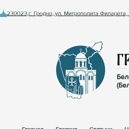
230023,г. Гродно, ул. Митрополита Филарета, 
Г
Бел
(Бе