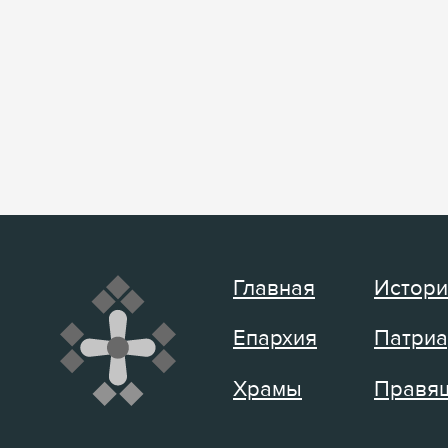
Главная
Истори
Епархия
Патриа
Храмы
Правящ