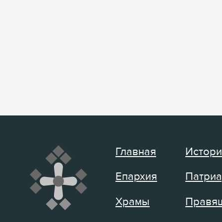
Главная
Истори
Епархия
Патриа
Храмы
Правящ