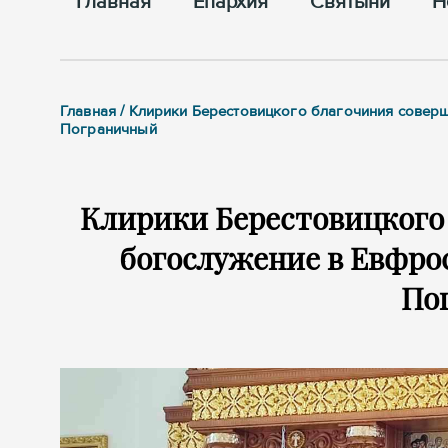
Главная
Епархия
Cвятыни
Н
Главная / Клирики Берестовицкого благочиния сове
Пограничный
Клирики Берестовицкого
богослужение в Евфро
По