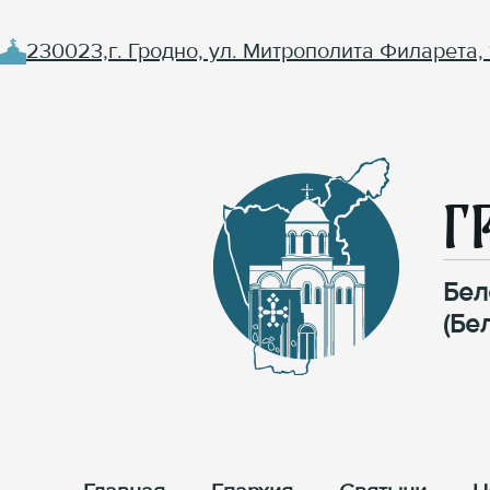
230023,г. Гродно, ул. Митрополита Филарета, 
Г
Бел
(Бе