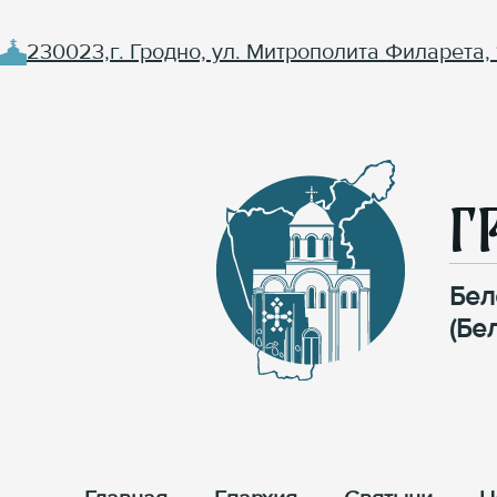
230023,г. Гродно, ул. Митрополита Филарета, 
Г
Бел
(Бе