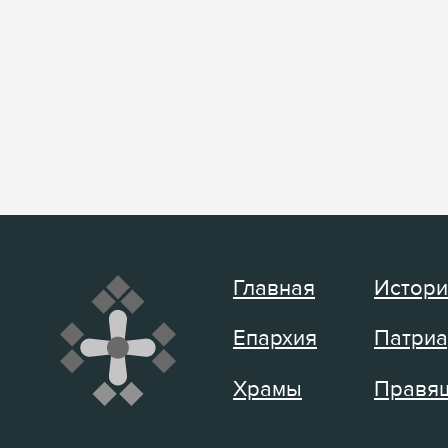
Главная
Истори
Епархия
Патриа
Храмы
Правящ