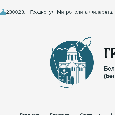
230023,г. Гродно, ул. Митрополита Филарета, 
Г
Бел
(Бе