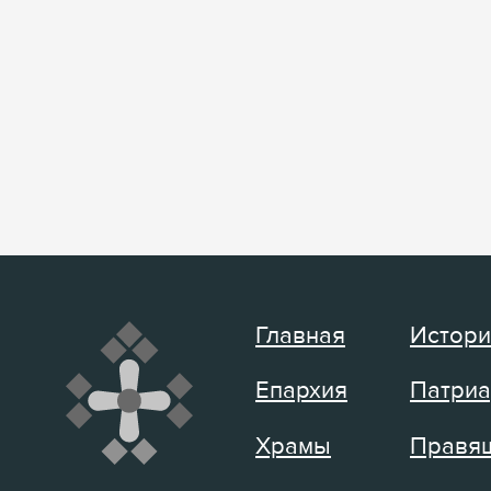
Главная
Истори
Епархия
Патриа
Храмы
Правящ