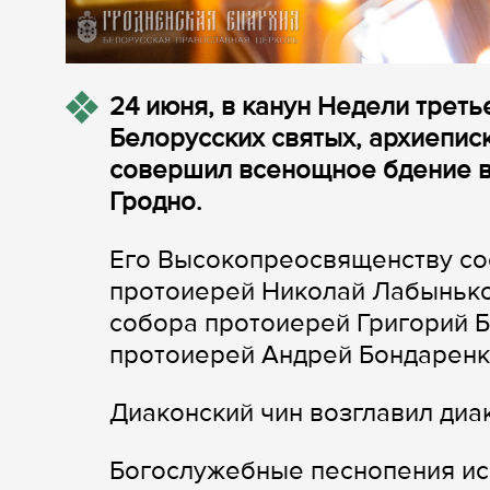
24 июня, в канун Недели треть
Белорусских святых, архиепис
совершил всенощное бдение в
Гродно.
Его Высокопреосвященству со
протоиерей Николай Лабынько
собора протоиерей Григорий Б
протоиерей Андрей Бондаренк
Диаконский чин возглавил диа
Богослужебные песнопения ис