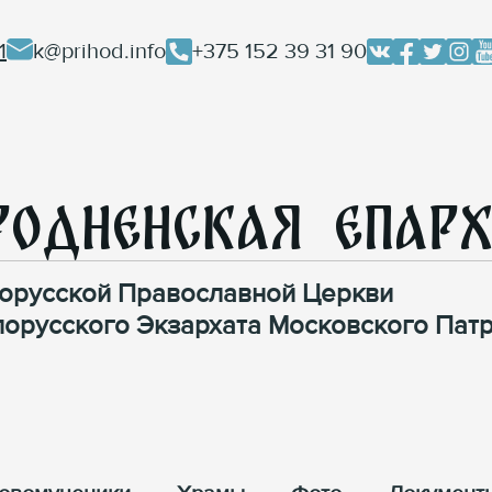
1
k@prihod.info
+375 152 39 31 90
родненская Епар
орусской Православной Церкви
лорусского Экзархата Московского Патр