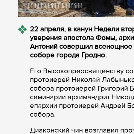
22 апреля, в канун Недели вто
уверения апостола Фомы, арх
Антоний совершил всенощное
соборе города Гродно.
Его Высокопреосвященству со
протоиерей Николай Лабынько
собора протоиерей Григорий Б
семинарии архимандрит Никоди
епархии протоиерей Андрей Б
собора.
Диаконский чин возглавил пр