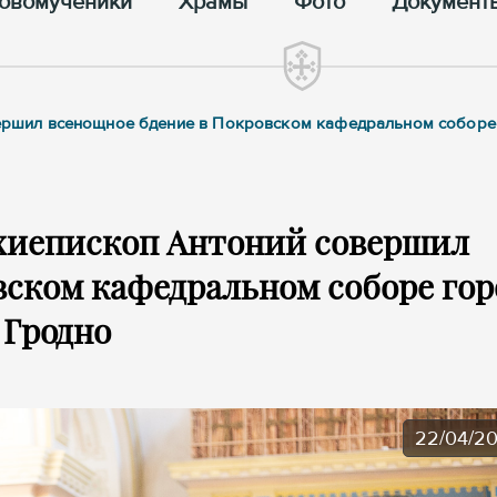
овомученики
Храмы
Фото
Документ
овершил всенощное бдение в Покровском кафедральном соборе
рхиепископ Антоний совершил
вском кафедральном соборе гор
Гродно
22/04/2