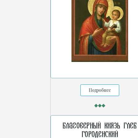
Подробнее
Благоверный князь Глеб
Городенский