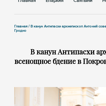
Главная
Епархия
Cвятыни
Н
Главная / В канун Антипасхи архиепископ Антоний с
Гродно
В канун Антипасхи а
всенощное бдение в Покро