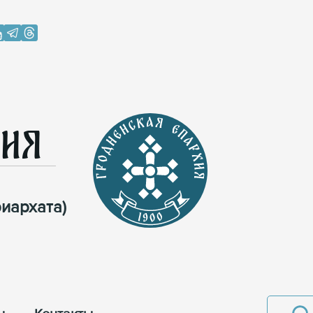
хия
иархата)