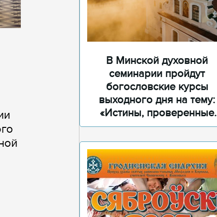
В Минской духовной
семинарии пройдут
богословские курсы
выходного дня на тему:
«Истины, проверенные
ии
временем»
ого
ной