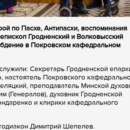
рой по Пасхе, Антипасхи, воспоминания
иепископ Гродненский и Волковысский
 бдение в Покровском кафедральном
служили: Секретарь Гродненской епарх
, настоятель Покровского кафедральн
еляцкий, преподаватель Минской духов
м (Генералов), духовник Гродненской
ондаренко и клирики кафедрального
отодиакон Димитрий Шепелев.