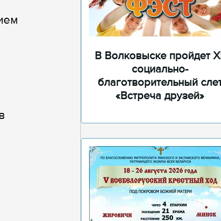
ием
В Волковыске пройдет XI
социально-
благотворительный сле
«Встреча друзей»
в