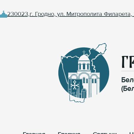
230023,г. Гродно, ул. Митрополита Филарета, 
Г
Бел
(Бе