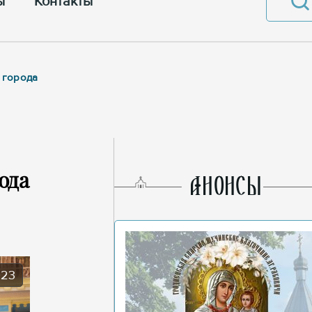
ы
Контакты
 города
ода
AНОНСЫ
023