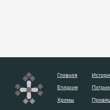
Главная
Истори
Епархия
Патриа
Храмы
Правящ