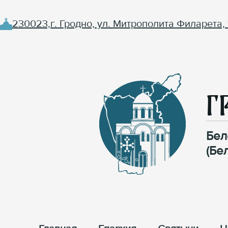
230023,г. Гродно, ул. Митрополита Филарета, 
Г
Бел
(Бе