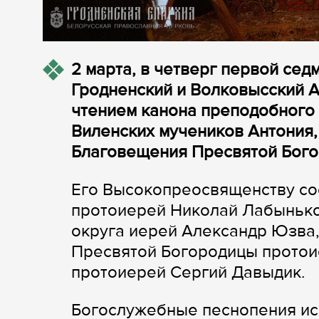
2 марта, в четверг первой сед
Гродненский и Волковысский 
чтением канона преподобного 
Виленских мучеников Антония,
Благовещения Пресвятой Бого
Его Высокопреосвященству со
протоиерей Николай Лабынько
округа иерей Александр Юзва,
Пресвятой Богородицы протои
протоиерей Сергий Давыдик.
Богослужебные песнопения ис