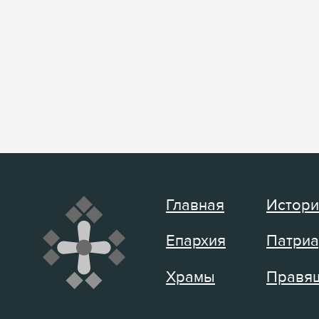
Главная
Истори
Епархия
Патриа
Храмы
Правящ