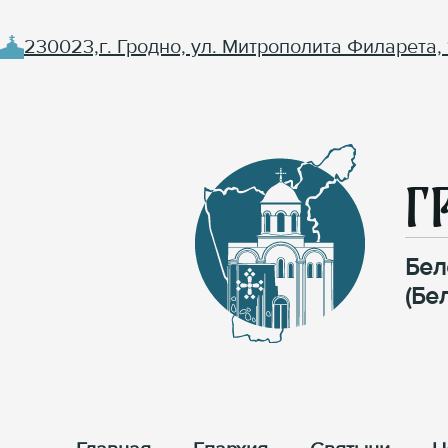
230023,г. Гродно, ул. Митрополита Филарета, 
Г
Бел
(Бе