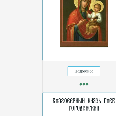
Подробнее
Благоверный князь Глеб
Городенский