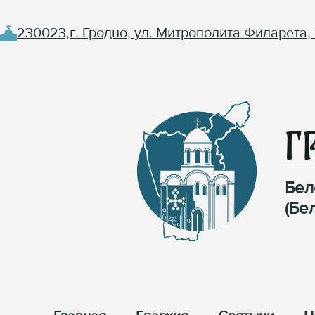
230023,г. Гродно, ул. Митрополита Филарета, 
Г
Бел
(Бе