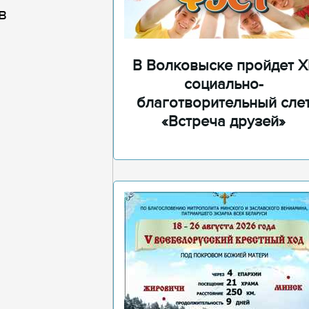
в
В Волковыске пройдет XI
социально-
благотворительный сле
«Встреча друзей»