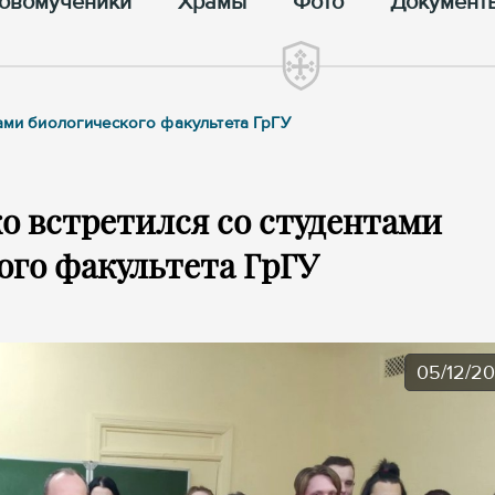
овомученики
Храмы
Фото
Документ
тами биологического факультета ГрГУ
о встретился со студентами
ого факультета ГрГУ
05/12/2