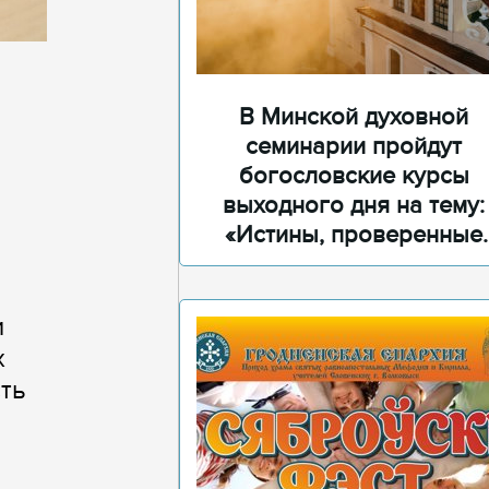
В Минской духовной
семинарии пройдут
богословские курсы
выходного дня на тему:
«Истины, проверенные
временем»
и
х
сть