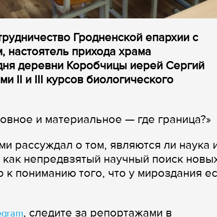
отрудничество Гродненской епархии с
, настоятель прихода храма
дня деревни Коробчицы иерей Сергий
и II и III курсов биологического
ховное и материальное — где граница?»
и рассуждал о том, являются ли наука 
, как непредвзятый научный поиск новы
 к пониманию того, что у мироздания е
, следите за репортажами в
egram