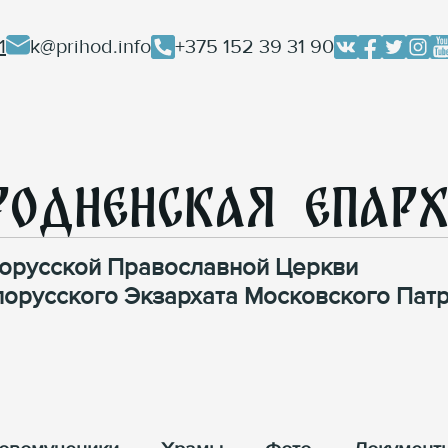
1
k@prihod.info
+375 152 39 31 90
родненская Епар
орусской Православной Церкви
лорусского Экзархата Московского Патр