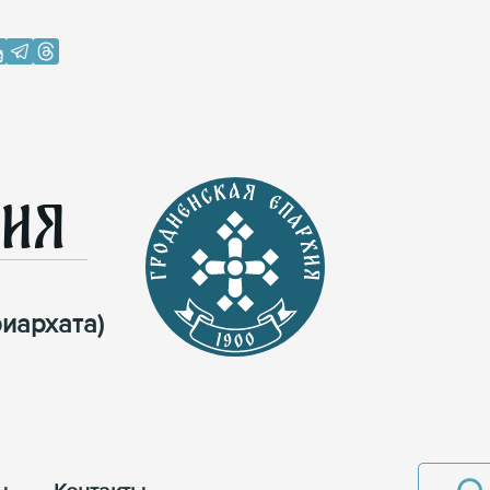
хия
иархата)