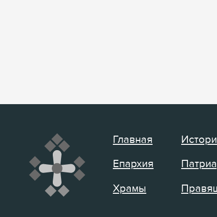
Главная
Истори
Епархия
Патриа
Храмы
Правящ