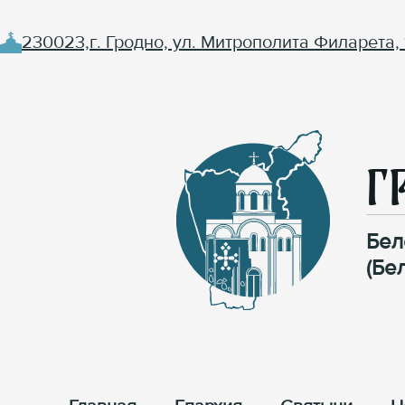
230023,г. Гродно, ул. Митрополита Филарета, 
Г
Бел
(Бе