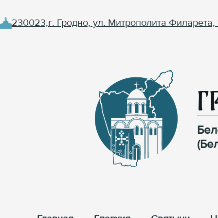
230023,г. Гродно, ул. Митрополита Филарета, 
Г
Бел
(Бе