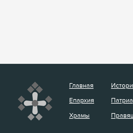
Главная
Истори
Епархия
Патриа
Храмы
Правящ