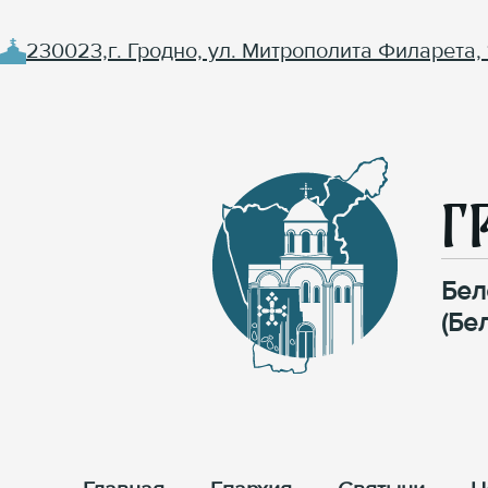
230023,г. Гродно, ул. Митрополита Филарета, 
Г
Бел
(Бе