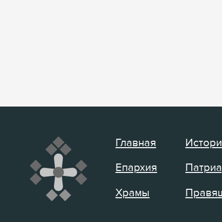
Главная
Истори
Епархия
Патриа
Храмы
Правящ