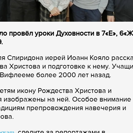
ло провёл уроки Духовности в 7«Е», 6«Ж
.
ля Спиридона иерей Иоанн Кояло расск
ва Христова и подготовке к нему. Учащ
в Вифлееме более 2000 лет назад.
етям икону Рождества Христова и
ия изображены на ней. Особое внимание
адициям препровождения навечерия и
ова.
, следите за репортажами в
egram