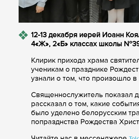
12-13 декабря иерей Иоанн Коя
4«Ж», 2«Б» классах школы №39
Клирик прихода храма святите
ученикам о празднике Рождест
узнали о том, что произошло 
Священнослужитель показал д
рассказал о том, какие событ
было уделено белорусским тр
попразднства Рождества Христ
Читайте нас в мессенджере
Tel