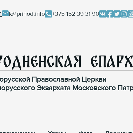
1
k@prihod.info
+375 152 39 31 90
родненская Епар
орусской Православной Церкви
лорусского Экзархата Московского Патр