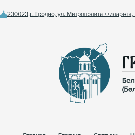
230023,г. Гродно, ул. Митрополита Филарета, 
Г
Бел
(Бе