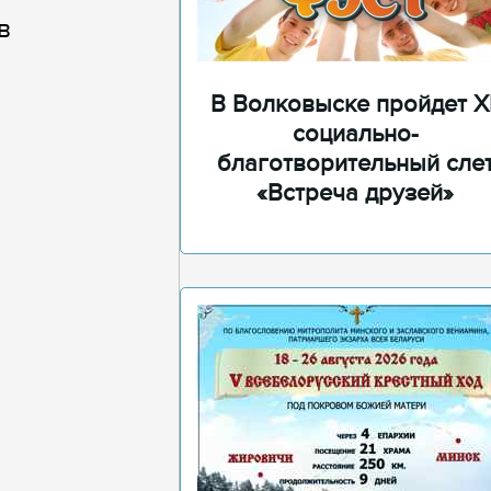
в
В Волковыске пройдет XI
социально-
благотворительный сле
«Встреча друзей»