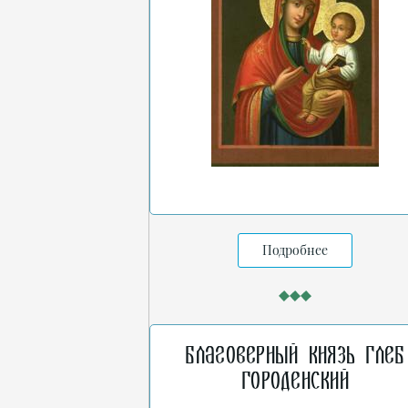
Подробнее
Благоверный князь Глеб
Городенский