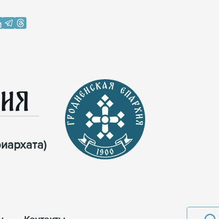
хия
иархата)