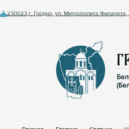
230023,г. Гродно, ул. Митрополита Филарета, 
Г
Бел
(Бе