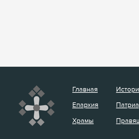
Главная
Истори
Епархия
Патриа
Храмы
Правящ